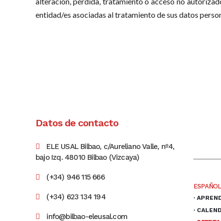
alteración, pérdida, tratamiento o acceso no autorizad
entidad/es asociadas al tratamiento de sus datos person
Datos de contacto
ELE USAL Bilbao, c/Aureliano Valle, nº4,
bajo Izq. 48010 Bilbao (Vizcaya)
(+34) 946 115 666
ESPAÑO
(+34) 623 134 194
· APREN
· CALEN
info@bilbao-eleusal.com