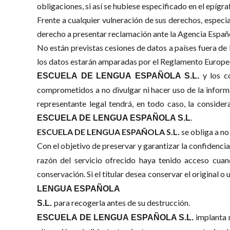
obligaciones, si así se hubiese especificado en el epígra
Frente a cualquier vulneración de sus derechos, especia
derecho a presentar reclamación ante la Agencia Españ
No están previstas cesiones de datos a países fuera de l
los datos estarán amparadas por el Reglamento Europeo
y los c
ESCUELA
DE
LENGUA
ESPAÑOLA
S.L.
comprometidos a no divulgar ni hacer uso de la informac
representante legal tendrá, en todo caso, la considera
.
ESCUELA DE LENGUA
ESPAÑOLA
S.L
ESCUELA DE LENGUA ESPAÑOLA S.L.
se obliga a no
Con el objetivo de preservar y garantizar la confidencia
razón del servicio ofrecido haya tenido acceso cuand
conservación. Si el titular desea conservar el original 
LENGUA
ESPAÑOLA
para recogerla antes de su destrucción.
S.L.
implanta 
ESCUELA
DE
LENGUA
ESPAÑOLA
S.L.