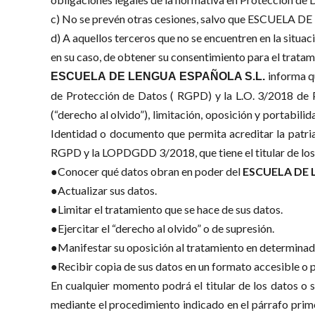
c) No se prevén otras cesiones, salvo que ESCUELA DE
d) A aquellos terceros que no se encuentren en la sit
en su caso, de obtener su consentimiento para el tratam
informa qu
ESCUELA DE LENGUA ESPAÑOLA S.L.
de Protección de Datos ( RGPD) y la L.O. 3/2018 de P
(“derecho al olvido”), limitación, oposición y portab
Identidad o documento que permita acreditar la patria 
RGPD y la LOPDGDD 3/2018, que tiene el titular de los
●Conocer qué datos obran en poder del
ESCUELA DE 
●Actualizar sus datos.
●Limitar el tratamiento que se hace de sus datos.
●Ejercitar el “derecho al olvido” o de supresión.
●Manifestar su oposición al tratamiento en determinada
●Recibir copia de sus datos en un formato accesible o p
En cualquier momento podrá el titular de los datos o su
mediante el procedimiento indicado en el párrafo prime