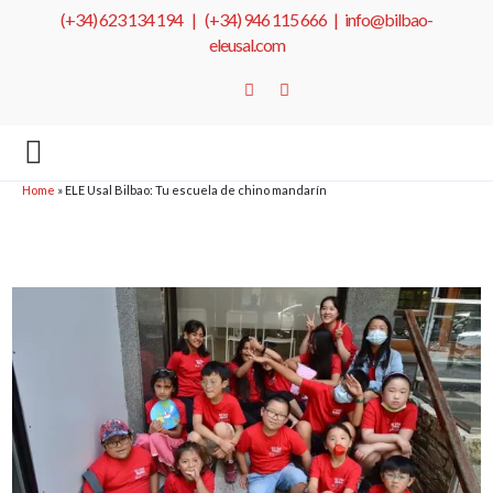
(+34) 623 134 194 |
(+34) 946 115 666
|
info@bilbao-
eleusal.com
Home
»
ELE Usal Bilbao: Tu escuela de chino mandarín